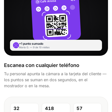
Café Aroma
+1 punto sumado
María G. — 9 de 10 visitas
Escanea con cualquier teléfono
Tu personal apunta la cámara a la tarjeta del cliente —
los puntos se suman en dos segundos, en el
mostrador o en la mesa.
32
418
57