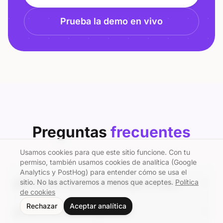
Prueba la demo en vivo
Preguntas
frecuentes
Usamos cookies para que este sitio funcione. Con tu
permiso, también usamos cookies de analítica (Google
Analytics y PostHog) para entender cómo se usa el
sitio. No las activaremos a menos que aceptes.
Política
¿Mis clientes tienen que descargar una app?
de cookies
Rechazar
Aceptar analítica
¿Cuánto tarda la configuración?