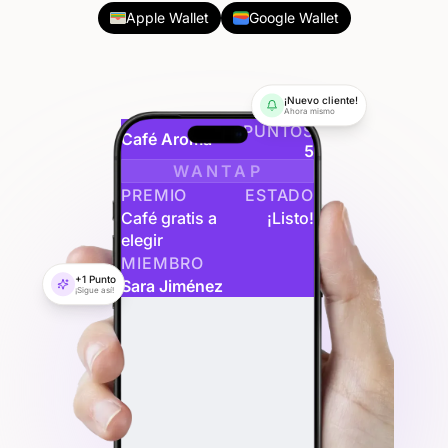
Apple Wallet
Google Wallet
¡Nuevo cliente!
Ahora mismo
PUNTOS
Café Aroma
5
WANTAP
PREMIO
ESTADO
Café gratis a
¡Listo!
elegir
MIEMBRO
Sara Jiménez
+1 Punto
¡Sigue así!