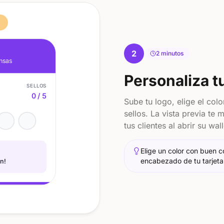
2
2 minutos
nsas
Personaliza tu
SELLOS
0
/
5
Sube tu logo, elige el col
sellos. La vista previa te
tus clientes al abrir su wall
Elige un color con buen c
encabezado de tu tarjeta
n!