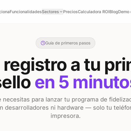
ciona
Funcionalidades
Sectores
Precios
Calculadora ROI
Blog
Demo 
Guía de primeros pasos
 registro a tu pr
ello
en 5 minuto
 necesitas para lanzar tu programa de fideliza
in desarrolladores ni hardware — solo tu teléfo
impresora.