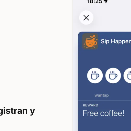
gistran y
a