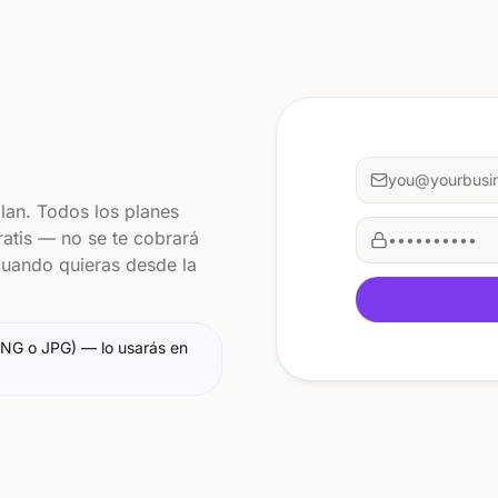
you@yourbusi
plan. Todos los planes
atis — no se te cobrará
••••••••••
cuando quieras desde la
PNG o JPG) — lo usarás en