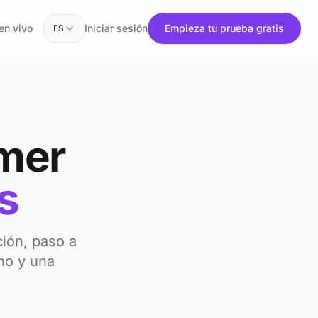
en vivo
Iniciar sesión
Empieza tu prueba gratis
ES
imer
s
ción, paso a
no y una